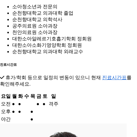
소아청소년과 전문의
순천향대학교 의과대학 졸업
순천향대학교 의학석사
공주의료원 소아과장
천안의료원 소아과장
대한소아알레르기호흡기학회 정회원
대한소아소화기영양학회 정회원
순천향대학교 의과대학 외래교수
진료시간표
휴가/학회 등으로 일정의 변동이 있으니 현재
진료시간표
를
확인해주세요.
요일
월
화
수
목
금
토
일
오전
●
●
●
●
격주
오후
●
●
●
야간
●