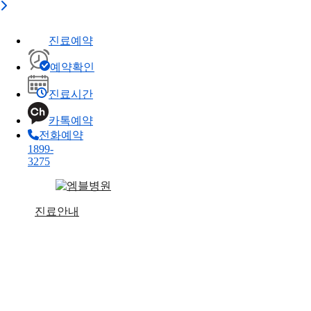
진료예약
예약확인
진료시간
카톡예약
전화예약
1899-
3275
Skip
to
main
Menu
진료안내
content
진료시간표
진료내용
비급여 진료비 안내
제증명서 발급 안내