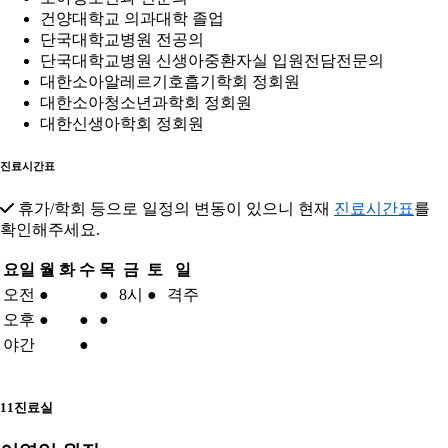
건양대학교 의과대학 졸업
단국대학교병원 전공의
단국대학교병원 신생아중환자실 입원전담전문의
대한소아알레르기호흡기학회 정회원
대한소아청소년과학회 정회원
대한신생아학회 정회원
진료시간표
휴가/학회 등으로 일정의 변동이 있으니 현재
진료시간표
를
확인해주세요.
요일
월
화
수
목
금
토
일
오전
●
●
8시
●
격주
오후
●
●
●
야간
●
11진료실