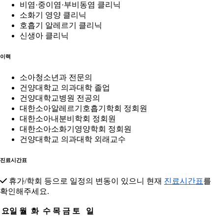
비염·중이염·부비동염 클리닉
소화기 영양 클리닉
호흡기 알레르기 클리닉
신생아 클리닉
이력
소아청소년과 전문의
건양대학교 의과대학 졸업
건양대학교병원 전공의
대한소아알레르기호흡기학회 정회원
대한소아내분비학회 정회원
대한소아소화기영양학회 정회원
건양대학교 의과대학 외래교수
진료시간표
휴가/학회 등으로 일정의 변동이 있으니 현재
진료시간표
를
확인해주세요.
요일
월
화
수
목
금
토
일