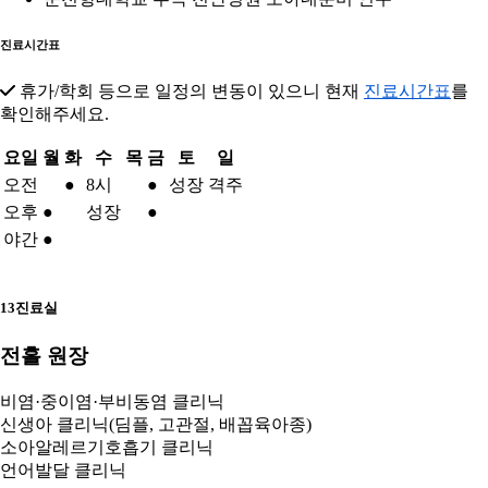
진료시간표
휴가/학회 등으로 일정의 변동이 있으니 현재
진료시간표
를
확인해주세요.
요일
월
화
수
목
금
토
일
오전
●
8시
●
성장
격주
오후
●
성장
●
야간
●
13진료실
전흘 원장
비염·중이염·부비동염 클리닉
신생아 클리닉(딤플, 고관절, 배꼽육아종)
소아알레르기호흡기 클리닉
언어발달 클리닉