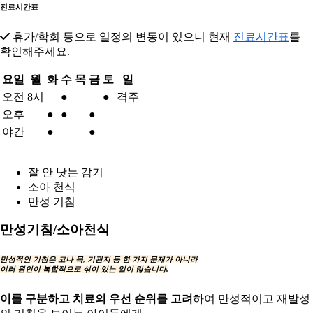
진료시간표
휴가/학회 등으로 일정의 변동이 있으니 현재
진료시간표
를
확인해주세요.
요일
월
화
수
목
금
토
일
오전
8시
●
●
격주
오후
●
●
●
야간
●
●
잘 안 낫는 감기
소아 천식
만성 기침
만성기침/소아천식
만성적인 기침은 코나 목, 기관지 등
한 가지 문제가 아니라
여러 원인이 복합적
으로 섞여 있는 일이 많습니다.
이를 구분하고 치료의 우선 순위를 고려
하여 만성적이고 재발성