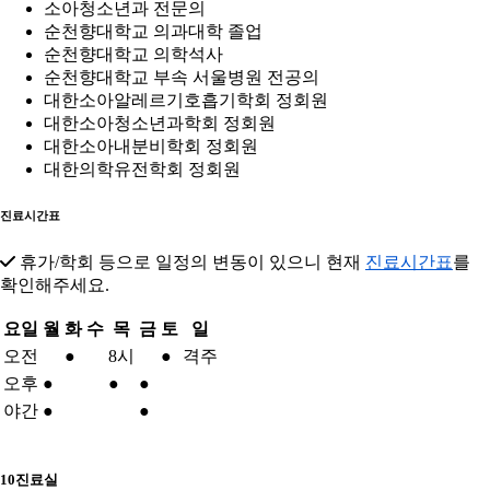
소아청소년과 전문의
순천향대학교 의과대학 졸업
순천향대학교 의학석사
순천향대학교 부속 서울병원 전공의
대한소아알레르기호흡기학회 정회원
대한소아청소년과학회 정회원
대한소아내분비학회 정회원
대한의학유전학회 정회원
진료시간표
휴가/학회 등으로 일정의 변동이 있으니 현재
진료시간표
를
확인해주세요.
요일
월
화
수
목
금
토
일
오전
●
8시
●
격주
오후
●
●
●
야간
●
●
10진료실