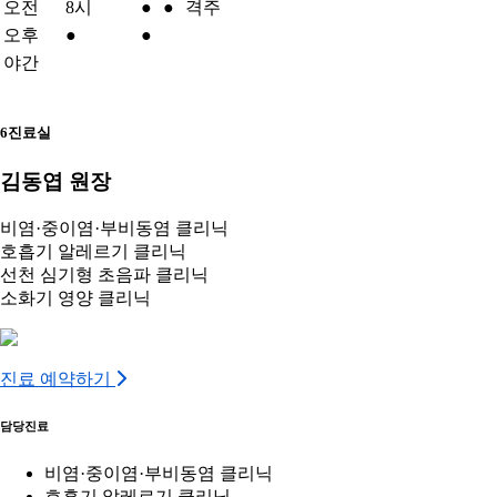
오전
8시
●
●
격주
오후
●
●
야간
6진료실
김동엽 원장
비염·중이염·부비동염 클리닉
호흡기 알레르기 클리닉
선천 심기형 초음파 클리닉
소화기 영양 클리닉
진료 예약하기
담당진료
비염·중이염·부비동염 클리닉
호흡기 알레르기 클리닉