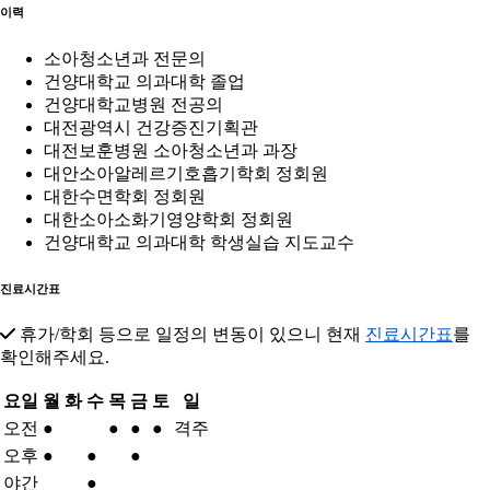
이력
소아청소년과 전문의
건양대학교 의과대학 졸업
건양대학교병원 전공의
대전광역시 건강증진기획관
대전보훈병원 소아청소년과 과장
대안소아알레르기호흡기학회 정회원
대한수면학회 정회원
대한소아소화기영양학회 정회원
건양대학교 의과대학 학생실습 지도교수
진료시간표
휴가/학회 등으로 일정의 변동이 있으니 현재
진료시간표
를
확인해주세요.
요일
월
화
수
목
금
토
일
오전
●
●
●
●
격주
오후
●
●
●
야간
●