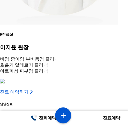
9진료실
이지윤 원장
비염·중이염·부비동염 클리닉
호흡기 알레르기 클리닉
아토피성 피부염 클리닉
진료 예약하기
담당진료
비염·중이염·부비동염 클리닉
전화예약
진료예약
호흡기 알레르기 클리닉