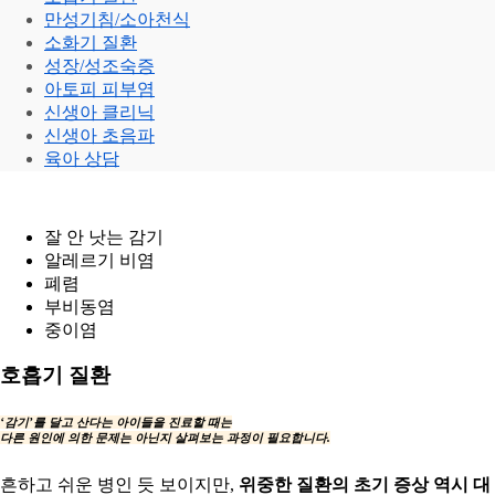
만성기침/소아천식
소화기 질환
성장/성조숙증
아토피 피부염
신생아 클리닉
신생아 초음파
육아 상담
잘 안 낫는 감기
알레르기 비염
폐렴
부비동염
중이염
호흡기 질환
‘감기’를 달고 산다
는 아이들을 진료할 때는
다른 원인에 의한 문제는 아닌지
살펴보는 과정이 필요
합니다.
흔하고 쉬운 병인 듯 보이지만,
위중한 질환의 초기 증상 역시 대