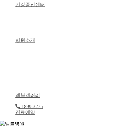
공지사항
건강증진센터
센터소개
예방접종 안내
영유아검진 안내
병원소개
병원소개
미션·비전
의료진소개
시설소개
오시는길
엠블장학회
엠블갤러리
1899-3275
진료예약