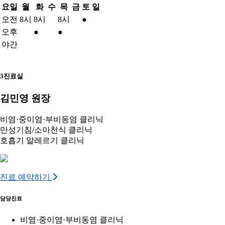
요일
월
화
수
목
금
토
일
오전
8시
8시
8시
●
오후
●
●
야간
3진료실
김민영 원장
비염·중이염·부비동염 클리닉
만성기침/소아천식 클리닉
호흡기 알레르기 클리닉
진료 예약하기
담당진료
비염·중이염·부비동염 클리닉