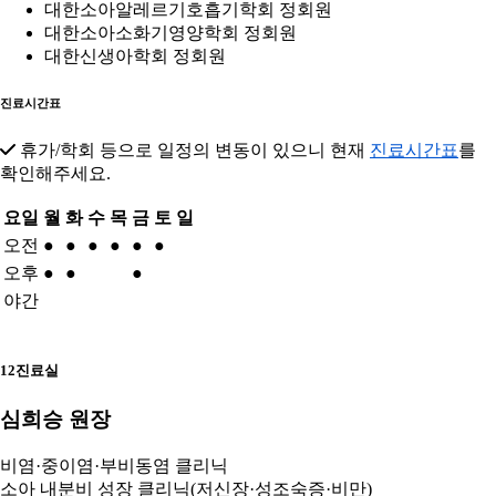
대한소아알레르기호흡기학회 정회원
대한소아소화기영양학회 정회원
대한신생아학회 정회원
진료시간표
휴가/학회 등으로 일정의 변동이 있으니 현재
진료시간표
를
확인해주세요.
요일
월
화
수
목
금
토
일
오전
●
●
●
●
●
●
오후
●
●
●
야간
12진료실
심희승 원장
비염·중이염·부비동염 클리닉
소아 내분비 성장 클리닉(저신장·성조숙증·비만)