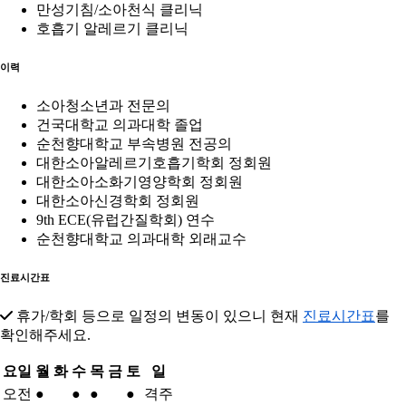
만성기침/소아천식 클리닉
호흡기 알레르기 클리닉
이력
소아청소년과 전문의
건국대학교 의과대학 졸업
순천향대학교 부속병원 전공의
대한소아알레르기호흡기학회 정회원
대한소아소화기영양학회 정회원
대한소아신경학회 정회원
9th ECE(유럽간질학회) 연수
순천향대학교 의과대학 외래교수
진료시간표
휴가/학회 등으로 일정의 변동이 있으니 현재
진료시간표
를
확인해주세요.
요일
월
화
수
목
금
토
일
오전
●
●
●
●
격주