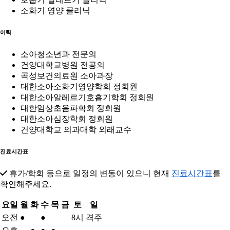
소화기 영양 클리닉
이력
소아청소년과 전문의
건양대학교병원 전공의
곡성보건의료원 소아과장
대한소아소화기영양학회 정회원
대한소아알레르기호흡기학회 정회원
대한임상초음파학회 정회원
대한소아심장학회 정회원
건양대학교 의과대학 외래교수
진료시간표
휴가/학회 등으로 일정의 변동이 있으니 현재
진료시간표
를
확인해주세요.
요일
월
화
수
목
금
토
일
오전
●
●
8시
격주