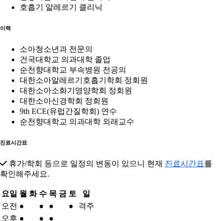
호흡기 알레르기 클리닉
이력
소아청소년과 전문의
건국대학교 의과대학 졸업
순천향대학교 부속병원 전공의
대한소아알레르기호흡기학회 정회원
대한소아소화기영양학회 정회원
대한소아신경학회 정회원
9th ECE(유럽간질학회) 연수
순천향대학교 의과대학 외래교수
진료시간표
휴가/학회 등으로 일정의 변동이 있으니 현재
진료시간표
를
확인해주세요.
요일
월
화
수
목
금
토
일
오전
●
●
●
●
격주
오후
●
●
●