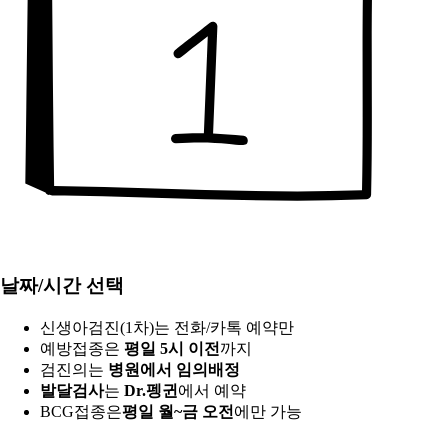
날짜/시간 선택
신생아검진(1차)는 전화/카톡 예약만
예방접종은
평일 5시 이전
까지
검진의는
병원에서 임의배정
발달검사
는
Dr.펭귄
에서 예약
BCG접종은
평일 월~금 오전
에만 가능