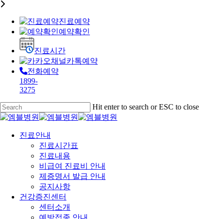
진료예약
예약확인
진료시간
카톡예약
전화예약
1899-
3275
Skip
Hit enter to search or ESC to close
to
Close
main
Search
content
Menu
진료안내
진료시간표
진료내용
비급여 진료비 안내
제증명서 발급 안내
공지사항
건강증진센터
센터소개
예방접종 안내