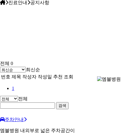
진료안내
공지사항
공
지
사
항
전체 0
최신순
번호
제목
작성자
작성일
추천
조회
Menu
1
전체
검색
주차안내
엠블병원 내외부로 넓은 주차공간이