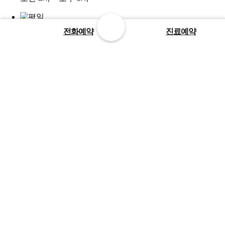
평일
전화예약
진료예약
점심
오후 12시 30분 ~ 2시
대전광역시 유성구 원신흥남로 12번길 8-10 (MBL
빌딩)
문의전화 : 1899-3275
팩스번호 : 042-483-3275
사업자번호 : 314-92-67400
대표자명 : 선동신 외 5명
COPYRIGHTⓒ 2016 Make the Breath of Life. ALL
RIGHTS RESERVED
개인정보취급방침
영상정보처리기기 운영관리방침
이용약관
환자의 권리와 의무