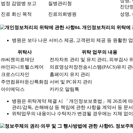
성명,
법정 감염병 보고
질병관리청
진단명
진료 회신 목적
진료의뢰병원
성명,
04. 개인정보처리의 위탁에
병원은 보다 나은 서비스 제공, 고객편의 제공 등 원활한
위탁사
위탁 업무의 내용
㈜씨젠의료재단
전자차트 관리 및 유지 관리, 외부검사 
㈜인피니트헬스케어
의료영상저장전송시스템(PACS)유지 관
크로스디자인
홈페이지 유지 관리
주연컴퓨터둔산특화점
서버 및 PC유지 관리
아이메딕스
카카오 알림톡
병원은 위탁계약 체결 시 「개인정보보호법」제 26조에 따라
관리/감독, 손해배상 등 책임에 관한 사항을 계약서 등 
위탁업무의 내용이나 수탁자가 변경될 경우에는 지체 없이
05. 정보