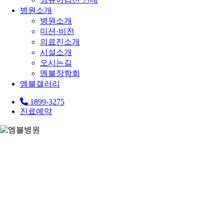
병원소개
병원소개
미션·비전
의료진소개
시설소개
오시는길
엠블장학회
엠블갤러리
1899-3275
진료예약