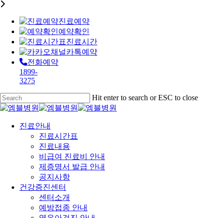
진료예약
예약확인
진료시간
카톡예약
전화예약
1899-
3275
Skip
Hit enter to search or ESC to close
to
Close
main
Search
content
Menu
진료안내
진료시간표
진료내용
비급여 진료비 안내
제증명서 발급 안내
공지사항
건강증진센터
센터소개
예방접종 안내
영유아검진 안내