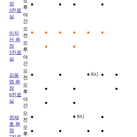
오
장
●
●
●
●
후
3진료
야
실
간
오
●
●
●
●
●
●
이지
전
선 원
오
장
●
●
후
5진료
야
실
간
오
●
8시
●
●
●
●
김동
전
엽 원
오
장
●
●
●
후
6진료
야
실
●
●
간
오
●
8시
●
●
정재
전
호 원
오
장
●
●
●
●
후
7진료