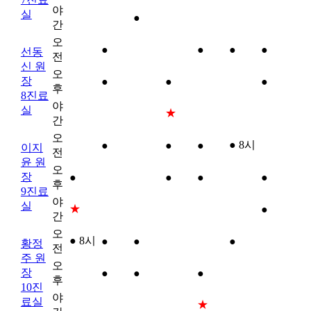
야
실
●
간
오
●
●
●
●
선동
전
신 원
오
장
●
●
●
후
8진료
야
실
★
간
오
●
8시
●
●
●
이지
전
윤 원
오
장
●
●
●
●
후
9진료
야
실
★
●
간
오
●
8시
●
●
●
황정
전
주 원
오
장
●
●
●
후
10진
야
료실
★