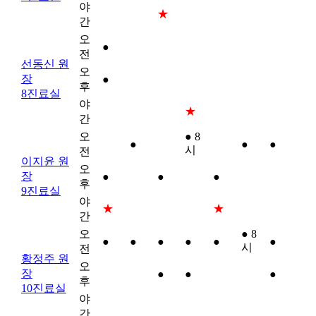
야
★
간
오
●
전
선동신 원
오
장
●
후
8진료실
야
★
간
오
●
8
●
●
●
시
전
이지윤 원
오
장
●
●
●
후
9진료실
야
★
★
간
오
●
8
●
●
●
●
●
●
시
전
황정주 원
오
장
●
●
●
후
10진료실
야
간