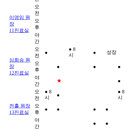
오
전
이영임 원
오
장
후
11진료실
야
간
오
●
8
성장
●
●
시
전
심희승 원
오
장
●
●
●
후
12진료실
야
★
●
간
오
●
8
●
8
●
시
시
전
전흘 원장
오
●
●
●
●
13진료실
후
야
●
●
간