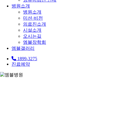
병원소개
병원소개
미션·비전
의료진소개
시설소개
오시는길
엠블장학회
엠블갤러리
1899-3275
진료예약