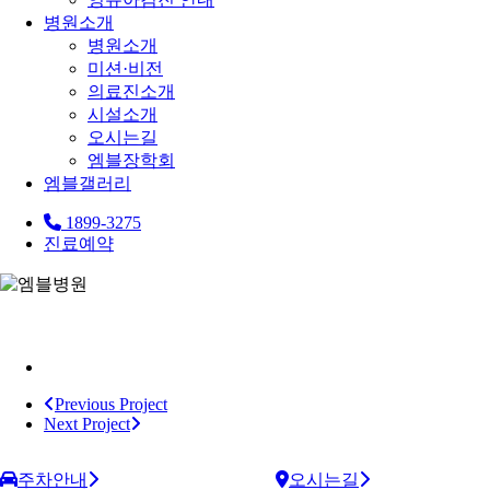
병원소개
병원소개
미션·비전
의료진소개
시설소개
오시는길
엠블장학회
엠블갤러리
1899-3275
진료예약
Previous Project
Next Project
주차안내
오시는길