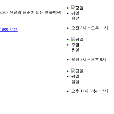
소아 진료의 표준이 되는 엠블병원
평일
진료
오전 8시 ~ 오후 11시
1899-3275
주말
휴일
오전 8시 ~ 오후 9시
평일
점심
오후 12시 30분 ~ 2시
대전광역시 유성구 원신흥남로 12번길 8-10 (MBL빌딩)