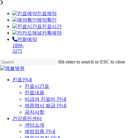
진료예약
예약확인
진료시간
카톡예약
전화예약
1899-
3275
Skip
Hit enter to search or ESC to close
to
Close
main
Search
content
Menu
진료안내
진료시간표
진료내용
비급여 진료비 안내
제증명서 발급 안내
공지사항
건강증진센터
센터소개
예방접종 안내
영유아검진 안내