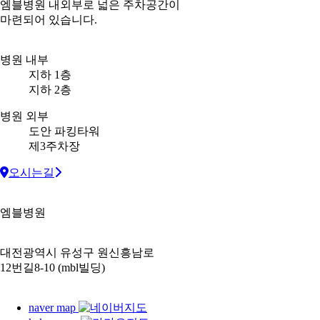
엠블병원 내외부로 넓은 주차공간이
마련되어 있습니다.
병원 내부
지하 1층
지하 2층
병원 외부
도안 파킹타워
제3주차장
오시는길
엠블병원
대전광역시 유성구 원신흥남로
12번길8-10 (mbl빌딩)
naver map