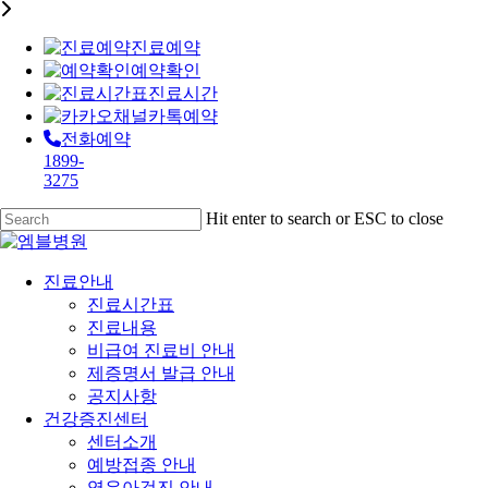
진료예약
예약확인
진료시간
카톡예약
전화예약
1899-
3275
Skip
Hit enter to search or ESC to close
to
Close
main
Search
content
Menu
진료안내
진료시간표
진료내용
비급여 진료비 안내
제증명서 발급 안내
공지사항
건강증진센터
센터소개
예방접종 안내
영유아검진 안내