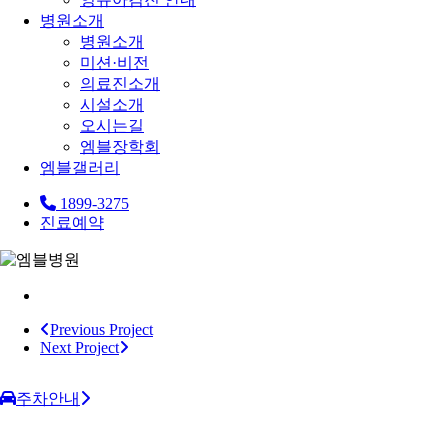
병원소개
병원소개
미션·비전
의료진소개
시설소개
오시는길
엠블장학회
엠블갤러리
1899-3275
진료예약
Previous Project
Next Project
주차안내