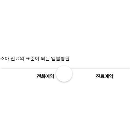
소아 진료의 표준이 되는 엠블병원
1899-3275
전화예약
진료예약
평일
진료
오전 8시 ~ 오후 11시
주말