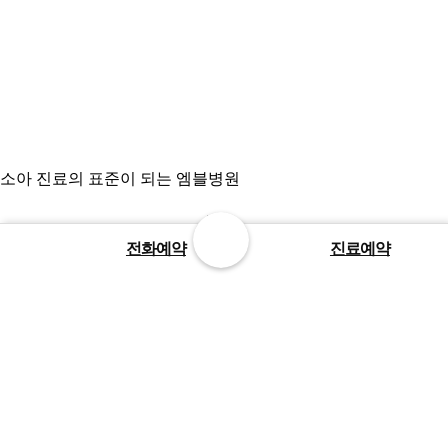
소아 진료의 표준이 되는 엠블병원
1899-3275
전화예약
진료예약
평일
진료
오전 8시 ~ 오후 11시
주말
휴일