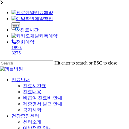
진료예약
예약확인
진료시간
카톡예약
전화예약
1899-
3275
Skip
Hit enter to search or ESC to close
to
Close
main
Search
content
Menu
진료안내
진료시간표
진료내용
비급여 진료비 안내
제증명서 발급 안내
공지사항
건강증진센터
센터소개
예방접종 안내