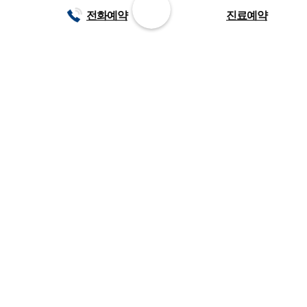
전화예약
진료예약
1899-3275
평일
진료
오전 8시 ~ 오후 11시
주말
휴일
오전 8시 ~ 오후 9시
평일
점심
오후 12시 30분 ~ 2시