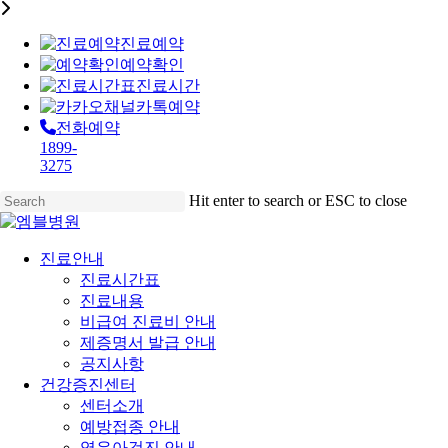
진료예약
예약확인
진료시간
카톡예약
전화예약
1899-
3275
Skip
Hit enter to search or ESC to close
to
Close
main
Search
content
Menu
진료안내
진료시간표
진료내용
비급여 진료비 안내
제증명서 발급 안내
공지사항
건강증진센터
센터소개
예방접종 안내
영유아검진 안내