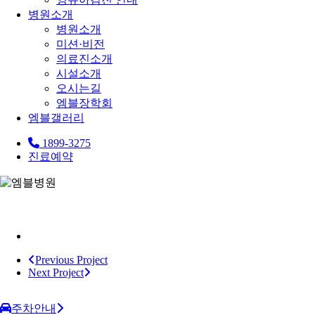
병원소개
병원소개
미션·비전
의료진소개
시설소개
오시는길
엠블장학회
엠블갤러리
1899-3275
진료예약
Previous Project
Next Project
주차안내