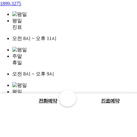
1899-3275
평일
진료
오전 8시 ~ 오후 11시
주말
휴일
오전 8시 ~ 오후 9시
평일
점심
전화예약
진료예약
오후 12시 30분 ~ 2시
대전광역시 유성구 원신흥남로 12번길 8-10 (MBL빌딩)
문의전화 : 1899-3275
팩스번호 : 042-483-3275