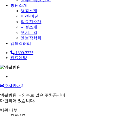
병원소개
병원소개
미션·비전
의료진소개
시설소개
오시는길
엠블장학회
엠블갤러리
1899-3275
진료예약
주차안내
엠블병원 내외부로 넓은 주차공간이
마련되어 있습니다.
병원 내부
지하 1층