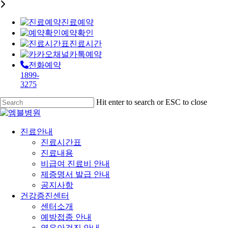
진료예약
예약확인
진료시간
카톡예약
전화예약
1899-
3275
Skip
Hit enter to search or ESC to close
to
Close
main
Search
content
Menu
진료안내
진료시간표
진료내용
비급여 진료비 안내
제증명서 발급 안내
공지사항
건강증진센터
센터소개
예방접종 안내
영유아검진 안내