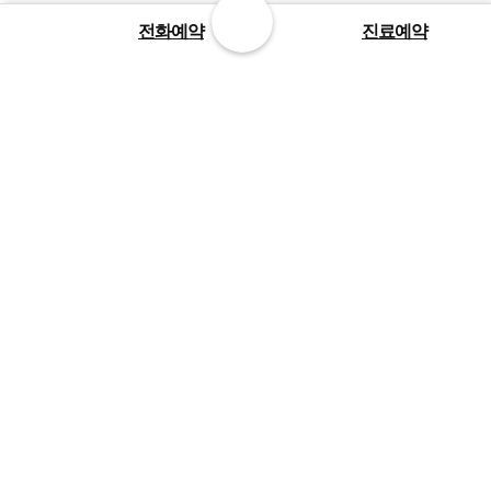
1899-3275
전화예약
진료예약
평일
진료
오전 8시 ~ 오후 11시
주말
휴일
오전 8시 ~ 오후 9시
평일
점심
오후 12시 30분 ~ 2시