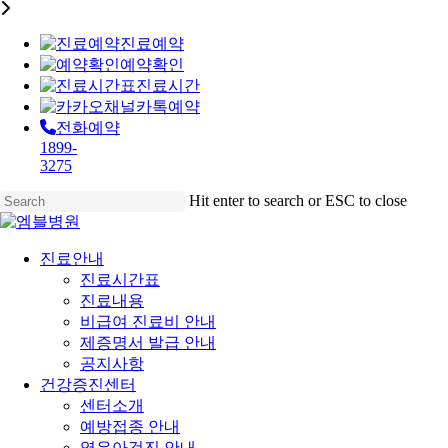
진료예약
예약확인
진료시간
카톡예약
전화예약
1899-
3275
Skip
Hit enter to search or ESC to close
to
Close
main
Search
content
Menu
진료안내
진료시간표
진료내용
비급여 진료비 안내
제증명서 발급 안내
공지사항
건강증진센터
센터소개
예방접종 안내
영유아검진 안내