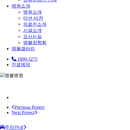
병원소개
병원소개
미션·비전
의료진소개
시설소개
오시는길
엠블장학회
엠블갤러리
1899-3275
진료예약
Previous Project
Next Project
주차안내